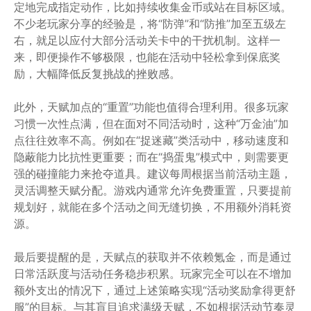
定地完成指定动作，比如持续收集金币或站在目标区域。
不少老玩家分享的经验是，将“防弹”和“防推”加至五级左
右，就足以应付大部分活动关卡中的干扰机制。这样一
来，即便操作不够极限，也能在活动中轻松拿到保底奖
励，大幅降低反复挑战的挫败感。
此外，天赋加点的“重置”功能也值得合理利用。很多玩家
习惯一次性点满，但在面对不同活动时，这种“万金油”加
点往往效率不高。例如在“捉迷藏”类活动中，移动速度和
隐蔽能力比抗性更重要；而在“捣蛋鬼”模式中，则需要更
强的碰撞能力来抢夺道具。建议每周根据当前活动主题，
灵活调整天赋分配。游戏内通常允许免费重置，只要提前
规划好，就能在多个活动之间无缝切换，不用额外消耗资
源。
最后要提醒的是，天赋点的获取并不依赖氪金，而是通过
日常活跃度与活动任务稳步积累。玩家完全可以在不增加
额外支出的情况下，通过上述策略实现“活动奖励拿得更舒
服”的目标。与其盲目追求满级天赋，不如根据活动节奏灵