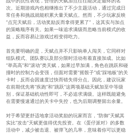
战中的抗性表现，合理的天赋加点往往能决定最终的名
次。近期游戏内也相继推出了不少主题活动，通过完成日
常任务和挑战就能积累大量天赋点。然而，不少玩家反映
“点完天赋后，活动奖励反而拿得更累了”，这其实与加点
的策略顺序有关。如果一味追求满级而忽略当前模式的收
益，反而容易让游戏过程变得吃力。
首先要明确的是，天赋点并不只影响单人闯关，它同样对
组队模式、团队赛以及部分限时活动有着直接加成。比如
“举高高”和“滚动”类天赋，如果过早加满，角色在跳跃和碰
撞时的控制力会变强，但面对需要“摇骰子”或“踩地板”的关
卡时，反而会因速度过快而错失得分点。因此，建议玩家
在前期优先将“疾跑”和“跳跃”这两项基础天赋加至中等级
别，保证基础机动性即可，不必追求满级。这样既能避免
在需要慢速通过的关卡中失控，也为后期调整留出余量。
对于希望更舒适地拿活动奖励的玩家而言，“防御”天赋其
实比“攻击”天赋更值得优先投资。在《蛋仔派对》的多数
活动中，减少被击退、被弹飞的几率，意味着你可以更稳