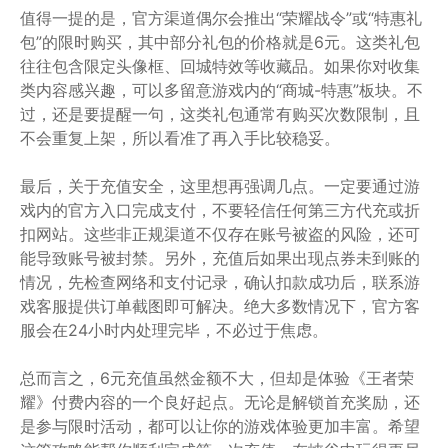
值得一提的是，官方渠道偶尔会推出“荣耀战令”或“特惠礼
包”的限时购买，其中部分礼包的价格就是6元。这类礼包
往往包含限定头像框、回城特效等收藏品。如果你对收集
类内容感兴趣，可以多留意游戏内的“商城-特惠”板块。不
过，还是要提醒一句，这类礼包通常有购买次数限制，且
不会重复上架，所以看准了再入手比较稳妥。
最后，关于充值安全，这里想再强调几点。一定要通过游
戏内的官方入口完成支付，不要轻信任何第三方代充或折
扣网站。这些非正规渠道不仅存在账号被盗的风险，还可
能导致账号被封禁。另外，充值后如果出现点券未到账的
情况，先检查网络和支付记录，确认扣款成功后，联系游
戏客服提供订单截图即可解决。绝大多数情况下，官方客
服会在24小时内处理完毕，不必过于焦虑。
总而言之，6元充值虽然金额不大，但却是体验《王者荣
耀》付费内容的一个良好起点。无论是解锁首充奖励，还
是参与限时活动，都可以让你的游戏体验更加丰富。希望