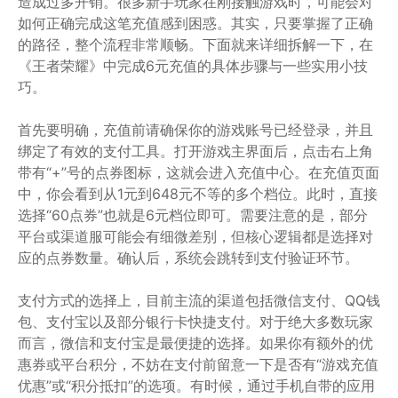
造成过多开销。很多新手玩家在刚接触游戏时，可能会对
如何正确完成这笔充值感到困惑。其实，只要掌握了正确
的路径，整个流程非常顺畅。下面就来详细拆解一下，在
《王者荣耀》中完成6元充值的具体步骤与一些实用小技
巧。
首先要明确，充值前请确保你的游戏账号已经登录，并且
绑定了有效的支付工具。打开游戏主界面后，点击右上角
带有“+”号的点券图标，这就会进入充值中心。在充值页面
中，你会看到从1元到648元不等的多个档位。此时，直接
选择“60点券”也就是6元档位即可。需要注意的是，部分
平台或渠道服可能会有细微差别，但核心逻辑都是选择对
应的点券数量。确认后，系统会跳转到支付验证环节。
支付方式的选择上，目前主流的渠道包括微信支付、QQ钱
包、支付宝以及部分银行卡快捷支付。对于绝大多数玩家
而言，微信和支付宝是最便捷的选择。如果你有额外的优
惠券或平台积分，不妨在支付前留意一下是否有“游戏充值
优惠”或“积分抵扣”的选项。有时候，通过手机自带的应用