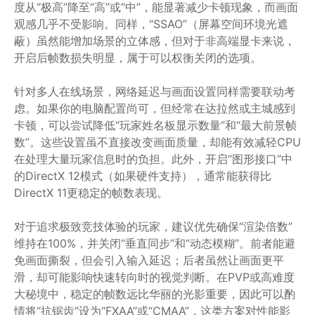
度从“极高”降至“高”或“中”，能显著减少卡顿现象，而画面
观感几乎不受影响。同样，“SSAO”（屏幕空间环境光遮
蔽）虽然能增加场景的立体感，但对于非高端显卡来说，
开启后帧数损失明显，属于可以权衡关闭的选项。
针对多人在线场景，网络延迟与画面设置同样需要联动考
虑。如果你的电脑配置尚可，但经常在达拉然或主城感到
卡顿，可以尝试降低“玩家姓名板显示数量”和“最大前景帧
数”。这些设置虽不直接改变画面质量，却能有效减轻CPU
在处理大量玩家信息时的负担。此外，开启“图形接口”中
的DirectX 12模式（如果硬件支持），通常能获得比
DirectX 11更稳定的帧数表现。
对于追求极致竞技体验的玩家，建议优先确保“渲染倍数”
维持在100%，并关闭“垂直同步”和“动态模糊”。前者能避
免画面撕裂，但会引入输入延迟；后者虽然让画面更平
滑，却可能影响快速转向时的视觉判断。在PVP或高难度
大秘境中，稳定的帧数远比华丽的光影重要，因此可以酌
情将“抗锯齿”设为“FXAA”或“CMAA”，这类方案对性能影