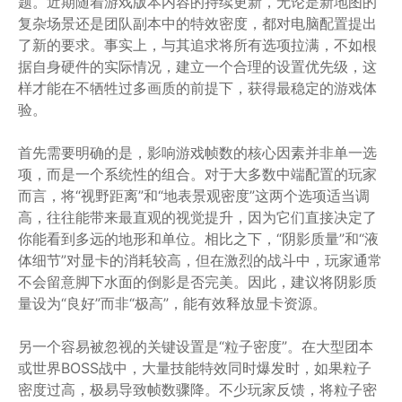
题。近期随着游戏版本内容的持续更新，无论是新地图的
复杂场景还是团队副本中的特效密度，都对电脑配置提出
了新的要求。事实上，与其追求将所有选项拉满，不如根
据自身硬件的实际情况，建立一个合理的设置优先级，这
样才能在不牺牲过多画质的前提下，获得最稳定的游戏体
验。
首先需要明确的是，影响游戏帧数的核心因素并非单一选
项，而是一个系统性的组合。对于大多数中端配置的玩家
而言，将“视野距离”和“地表景观密度”这两个选项适当调
高，往往能带来最直观的视觉提升，因为它们直接决定了
你能看到多远的地形和单位。相比之下，“阴影质量”和“液
体细节”对显卡的消耗较高，但在激烈的战斗中，玩家通常
不会留意脚下水面的倒影是否完美。因此，建议将阴影质
量设为“良好”而非“极高”，能有效释放显卡资源。
另一个容易被忽视的关键设置是“粒子密度”。在大型团本
或世界BOSS战中，大量技能特效同时爆发时，如果粒子
密度过高，极易导致帧数骤降。不少玩家反馈，将粒子密